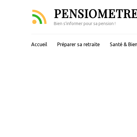
Aller
PENSIOMETR
au
contenu
Bien s'informer pour sa pension !
(Pressez
Entrée)
Accueil
Préparer sa retraite
Santé & Bien