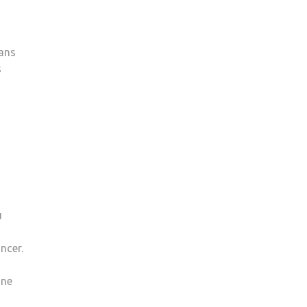
dans
s
u
ncer.
une