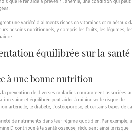
dis que le fer aide à prévenir l'anémie, une condition qui peut
gées.
rent une variété d'aliments riches en vitamines et minéraux 
rs besoins nutritionnels, y compris les fruits, les légumes, le
maigre.
entation équilibrée sur la santé
ce à une bonne nutrition
ns la prévention de diverses maladies couramment associées a
tation saine et équilibrée peut aider à minimiser le risque de
on artérielle, le diabète, l'ostéoporose, et certains types de ca
 variété de nutriments dans leur régime quotidien. Par exemple, 
ne D contribue à la santé osseuse, réduisant ainsi le risque