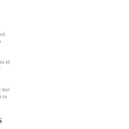
ont
n
is et
r
 leur
à ce
s