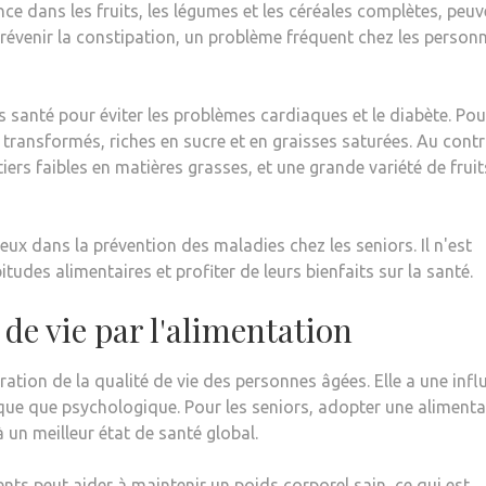
ce dans les fruits, les légumes et les céréales complètes, peuv
prévenir la constipation, un problème fréquent chez les person
 santé pour éviter les problèmes cardiaques et le diabète. Pou
t transformés, riches en sucre et en graisses saturées. Au contr
itiers faibles en matières grasses, et une grande variété de fruit
eux dans la prévention des maladies chez les seniors. Il n'est
udes alimentaires et profiter de leurs bienfaits sur la santé.
 de vie par l'alimentation
ration de la qualité de vie des personnes âgées. Elle a une infl
sique que psychologique. Pour les seniors, adopter une aliment
 un meilleur état de santé global.
nts peut aider à maintenir un poids corporel sain, ce qui est