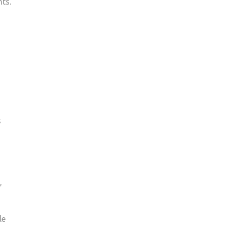
ts.
s
s
,
le