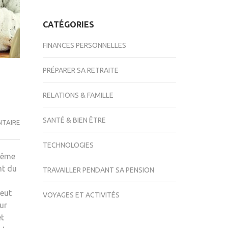
CATÉGORIES
FINANCES PERSONNELLES
PRÉPARER SA RETRAITE
RELATIONS & FAMILLE
SANTÉ & BIEN ÊTRE
L’IMPORTANCE
NTAIRE
D’UNE
TECHNOLOGIES
BONNE
 même
ALIMENTATION
nt du
TRAVAILLER PENDANT SA PENSION
POUR
UNE
peut
VOYAGES ET ACTIVITÉS
PERSONNE
ur
ÂGÉE
et