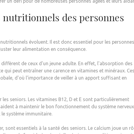
rer un défi pour de nombreuses personnes âgées et leurs aidan
 nutritionnels des personnes
 nutritionnels évoluent. Il est donc essentiel pour les personne
uster leur alimentation en conséquence.
iffèrent de ceux d'un jeune adulte. En effet, l'absorption des
ce qui peut entraîner une carence en vitamines et minéraux. Ce
obale, d'où l'importance de veiller à un apport suffisant en
 les seniors. Les vitamines B12, D et E sont particulièrement
s aident à maintenir le bon fonctionnement du système nerveux
t le système immunitaire.
 fer, sont essentiels à la santé des seniors. Le calcium joue un rô