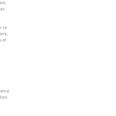
ent
nes
r ce
aire,
s et
uence
ation