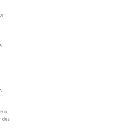
oir
de
,
eux,
r des