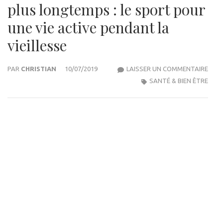
plus longtemps : le sport pour
une vie active pendant la
vieillesse
COM
PAR
CHRISTIAN
10/07/2019
LAISSER UN COMMENTAIRE
RES
SANTÉ & BIEN ÊTRE
EN
FOR
PLUS
LON
:
LE
SPO
POU
UNE
VIE
ACTI