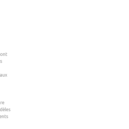
sont
es
 aux
dre
odèles
ents