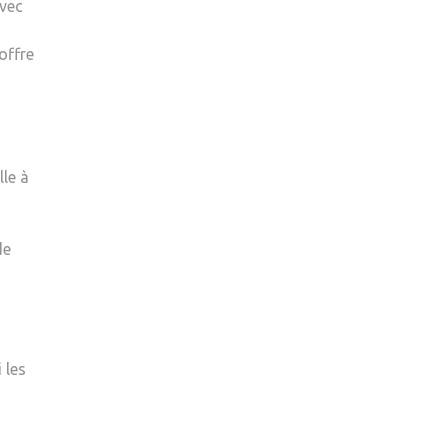
avec
SÉCURITÉ
DES
offre
SENIORS
lle à
de
 les