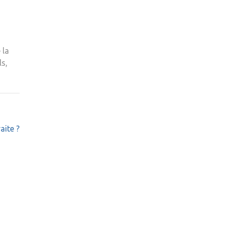
 la
ls,
aite ?