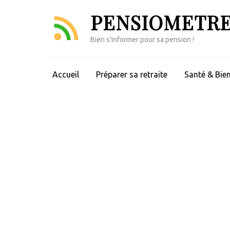
Aller
PENSIOMETR
au
contenu
Bien s'informer pour sa pension !
(Pressez
Entrée)
Accueil
Préparer sa retraite
Santé & Bien