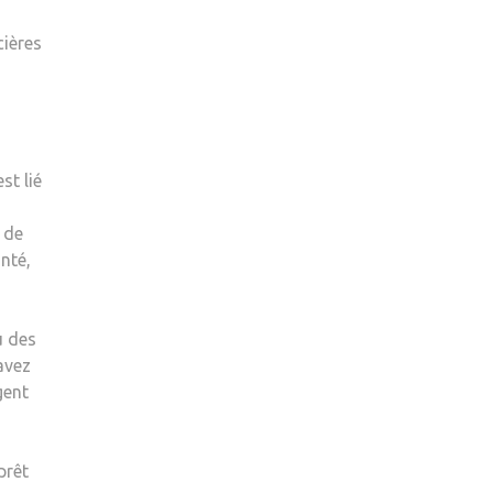
cières
st lié
 de
nté,
u des
avez
gent
prêt