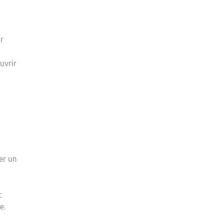
r
uvrir
er un
t
e.