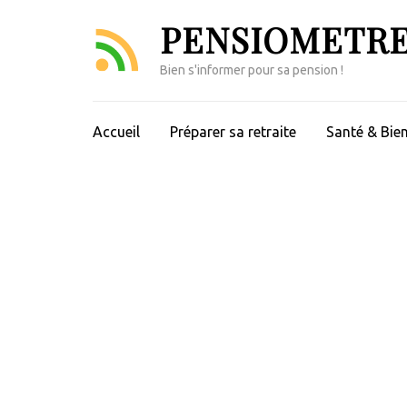
Aller
PENSIOMETR
au
contenu
Bien s'informer pour sa pension !
(Pressez
Entrée)
Accueil
Préparer sa retraite
Santé & Bien