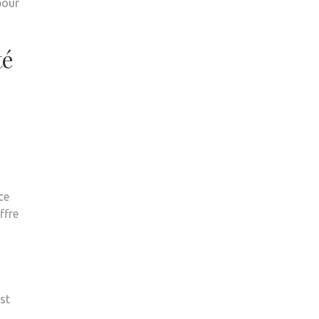
pour
té
ce
ffre
st