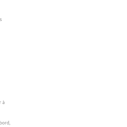
s
r à
abord,