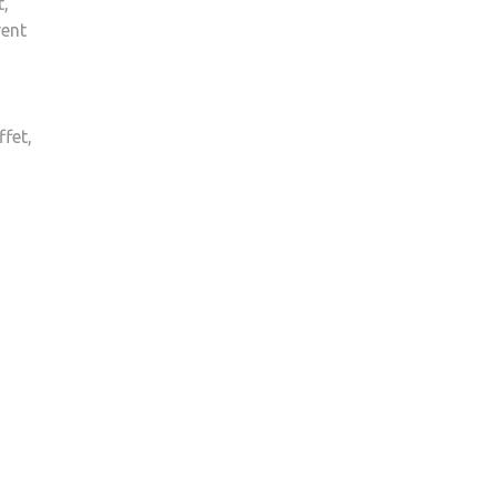
t,
DE
vent
RETRAITE
?
ffet,