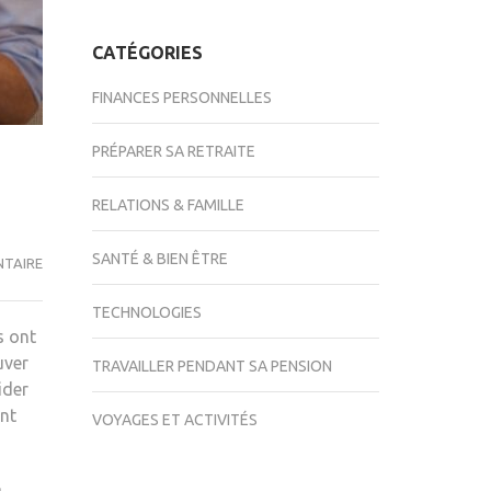
CATÉGORIES
FINANCES PERSONNELLES
PRÉPARER SA RETRAITE
RELATIONS & FAMILLE
SANTÉ & BIEN ÊTRE
EST-
NTAIRE
CE
TECHNOLOGIES
POSSIBLE
s ont
D’EMPRUNTER
uver
TRAVAILLER PENDANT SA PENSION
DE
ider
L’ARGENT
ent
VOYAGES ET ACTIVITÉS
AVEC
UN
REVENU