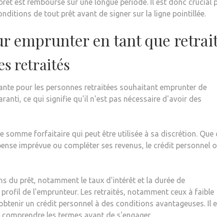
prêt est remboursé sur une longue période. Il est donc crucial 
nditions de tout prêt avant de signer sur la ligne pointillée.
r emprunter en tant que retrai
es retraités
rante pour les personnes retraitées souhaitant emprunter de
ranti, ce qui signifie qu'il n'est pas nécessaire d'avoir des
e somme forfaitaire qui peut être utilisée à sa discrétion. Que 
épense imprévue ou compléter ses revenus, le crédit personnel o
s du prêt, notamment le taux d'intérêt et la durée de
rofil de l'emprunteur. Les retraités, notamment ceux à faible
obtenir un crédit personnel à des conditions avantageuses. Il e
n comprendre les termes avant de s'engager.